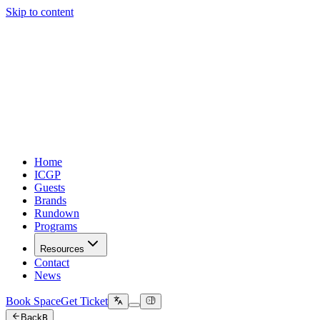
Skip to content
Home
ICGP
Guests
Brands
Rundown
Programs
Resources
Contact
News
Book Space
Get Ticket
Back
B