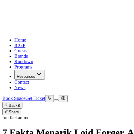
Home
ICGP
Guests
Brands
Rundown
Programs
Resources
Contact
News
Book Space
Get Ticket
Back
B
Share
fun fact anime
7 Fakta Menarik Loid Forger, 