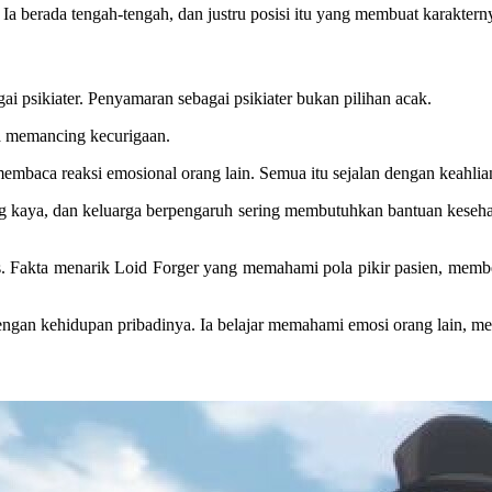
n. Ia berada tengah-tengah, dan justru posisi itu yang membuat karakter
ai psikiater. Penyamaran sebagai psikiater bukan pilihan acak.
pa memancing kecurigaan.
membaca reaksi emosional orang lain. Semua itu sejalan dengan keahlia
rang kaya, dan keluarga berpengaruh sering membutuhkan bantuan kesehat
s. Fakta menarik Loid Forger
yang memahami pola pikir pasien, member
ngan kehidupan pribadinya. Ia belajar memahami emosi orang lain, mes