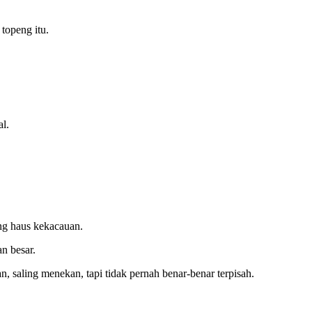
topeng itu.
l.
ang haus kekacauan.
an besar.
, saling menekan, tapi tidak pernah benar-benar terpisah.