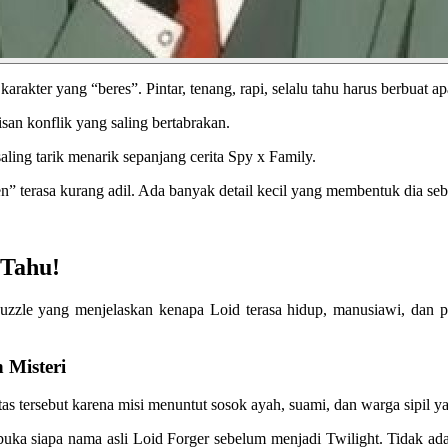
arakter yang “beres”. Pintar, tenang, rapi, selalu tahu harus berbuat a
apisan konflik yang saling bertabrakan.
aling tarik menarik sepanjang cerita Spy x Family.
n” terasa kurang adil. Ada banyak detail kecil yang membentuk dia seb
 Tahu!
n puzzle yang menjelaskan kenapa Loid terasa hidup, manusiawi, dan p
 Misteri
tas tersebut karena misi menuntut sosok ayah, suami, dan warga sipil y
ka siapa nama asli Loid Forger sebelum menjadi Twilight. Tidak ada n