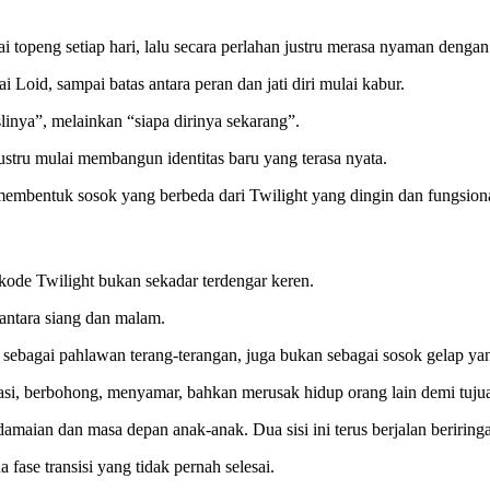
 topeng setiap hari, lalu secara perlahan justru merasa nyaman dengan 
i Loid, sampai batas antara peran dan jati diri mulai kabur.
linya”, melainkan “siapa dirinya sekarang”.
justru mulai membangun identitas baru yang terasa nyata.
 membentuk sosok yang berbeda dari Twilight yang dingin dan fungsiona
kode Twilight bukan sekadar terdengar keren.
 antara siang dan malam.
n sebagai pahlawan terang-terangan, juga bukan sebagai sosok gelap y
si, berbohong, menyamar, bahkan merusak hidup orang lain demi tuju
aian dan masa depan anak-anak. Dua sisi ini terus berjalan beriringan
ase transisi yang tidak pernah selesai.