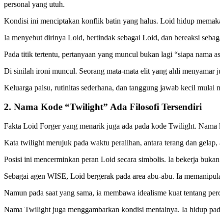
personal yang utuh.
Kondisi ini menciptakan konflik batin yang halus. Loid hidup memakai
Ia menyebut dirinya Loid, bertindak sebagai Loid, dan bereaksi sebaga
Pada titik tertentu, pertanyaan yang muncul bukan lagi “siapa nama as
Di sinilah ironi muncul. Seorang mata-mata elit yang ahli menyamar 
Keluarga palsu, rutinitas sederhana, dan tanggung jawab kecil mulai
2. Nama Kode “Twilight” Ada Filosofi Tersendiri
Fakta Loid Forger yang menarik juga ada pada kode Twilight. Nama 
Kata twilight merujuk pada waktu peralihan, antara terang dan gelap,
Posisi ini mencerminkan peran Loid secara simbolis. Ia bekerja buka
Sebagai agen WISE, Loid bergerak pada area abu-abu. Ia memanipula
Namun pada saat yang sama, ia membawa idealisme kuat tentang perdam
Nama Twilight juga menggambarkan kondisi mentalnya. Ia hidup pada f