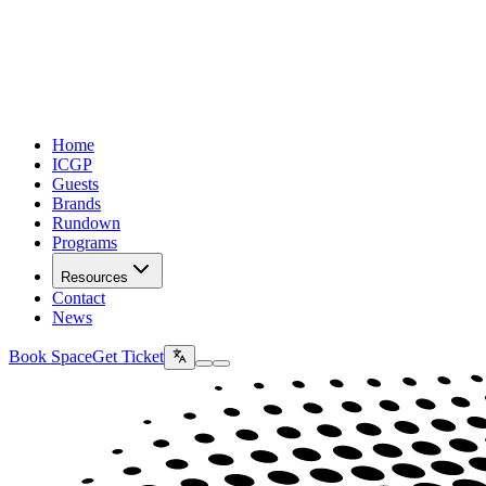
Home
ICGP
Guests
Brands
Rundown
Programs
Resources
Contact
News
Book Space
Get Ticket