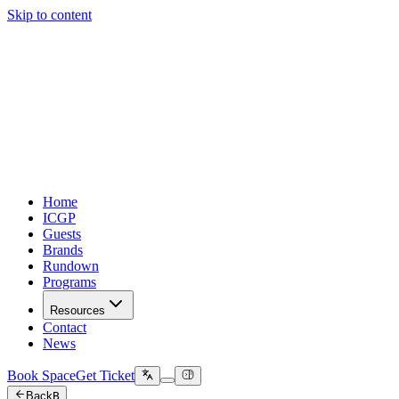
Skip to content
Home
ICGP
Guests
Brands
Rundown
Programs
Resources
Contact
News
Book Space
Get Ticket
Back
B