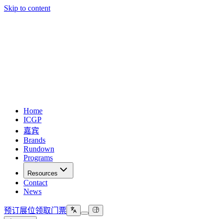
Skip to content
Home
ICGP
嘉宾
Brands
Rundown
Programs
Resources
Contact
News
预订展位
领取门票