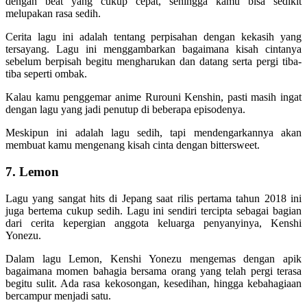
dengan beat yang cukup cepat, sehingga kamu bisa sedikit
melupakan rasa sedih.
Cerita lagu ini adalah tentang perpisahan dengan kekasih yang
tersayang. Lagu ini menggambarkan bagaimana kisah cintanya
sebelum berpisah begitu mengharukan dan datang serta pergi tiba-
tiba seperti ombak.
Kalau kamu penggemar anime Rurouni Kenshin, pasti masih ingat
dengan lagu yang jadi penutup di beberapa episodenya.
Meskipun ini adalah lagu sedih, tapi mendengarkannya akan
membuat kamu mengenang kisah cinta dengan bittersweet.
7. Lemon
Lagu yang sangat hits di Jepang saat rilis pertama tahun 2018 ini
juga bertema cukup sedih. Lagu ini sendiri tercipta sebagai bagian
dari cerita kepergian anggota keluarga penyanyinya, Kenshi
Yonezu.
Dalam lagu Lemon, Kenshi Yonezu mengemas dengan apik
bagaimana momen bahagia bersama orang yang telah pergi terasa
begitu sulit. Ada rasa kekosongan, kesedihan, hingga kebahagiaan
bercampur menjadi satu.