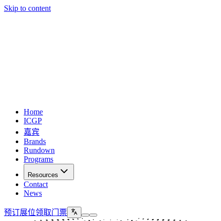
Skip to content
Home
ICGP
嘉宾
Brands
Rundown
Programs
Resources
Contact
News
预订展位
领取门票