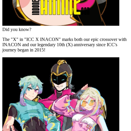
Did you know?
The "X" in "ICC X INACON" marks both our epic crossover with
INACON and our legendary 10th (X) anniversary since ICC's
journey began in 2015!