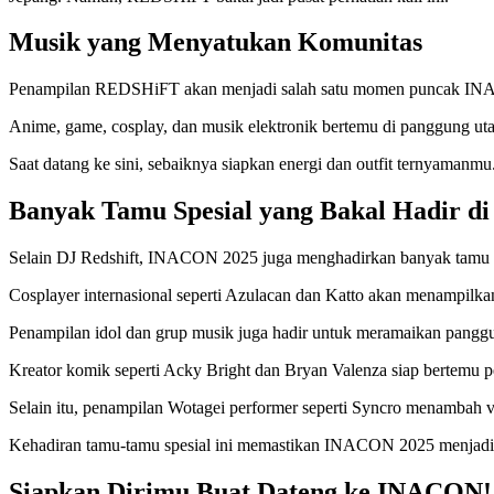
Musik yang Menyatukan Komunitas
Penampilan REDSHiFT akan menjadi salah satu momen puncak INACO
Anime, game, cosplay, dan musik elektronik bertemu di panggung ut
Saat datang ke sini, sebaiknya siapkan energi dan outfit ternyamanmu.
Banyak Tamu Spesial yang Bakal Hadir 
Selain DJ Redshift, INACON 2025 juga menghadirkan banyak tamu sp
Cosplayer internasional seperti Azulacan dan Katto akan menampilk
Penampilan idol dan grup musik juga hadir untuk meramaikan pangg
Kreator komik seperti Acky Bright dan Bryan Valenza siap bertemu p
Selain itu, penampilan Wotagei performer seperti Syncro menambah v
Kehadiran tamu-tamu spesial ini memastikan INACON 2025 menjadi ko
Siapkan Dirimu Buat Dateng ke INACON!