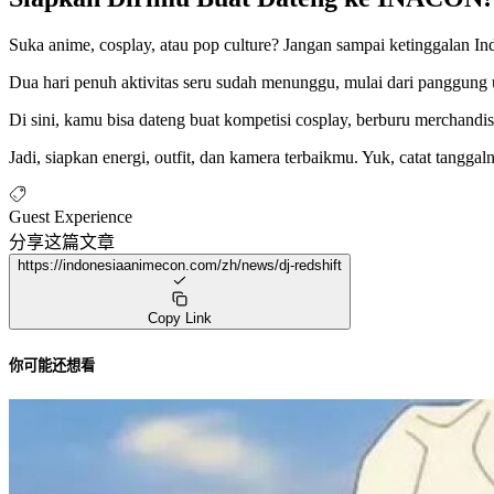
Suka anime, cosplay, atau pop culture? Jangan sampai ketinggalan 
Dua hari penuh aktivitas seru sudah menunggu, mulai dari panggung ut
Di sini, kamu bisa dateng buat kompetisi cosplay, berburu merchandi
Jadi, siapkan energi, outfit, dan kamera terbaikmu. Yuk, catat tangg
Guest Experience
分享这篇文章
https://indonesiaanimecon.com/zh/news/dj-redshift
Copy Link
你可能还想看