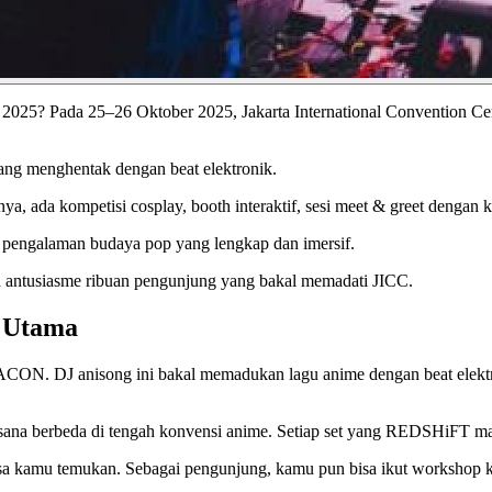
25? Pada 25–26 Oktober 2025, Jakarta International Convention Cent
ang menghentak dengan beat elektronik.
 ada kompetisi cosplay, booth interaktif, sesi meet & greet dengan kr
 pengalaman budaya pop yang lengkap dan imersif.
an antusiasme ribuan pengunjung yang bakal memadati JICC.
 Utama
ON. DJ anisong ini bakal memadukan lagu anime dengan beat elektr
ana berbeda di tengah konvensi anime. Setiap set yang REDSHiFT m
a kamu temukan. Sebagai pengunjung, kamu pun bisa ikut workshop kre