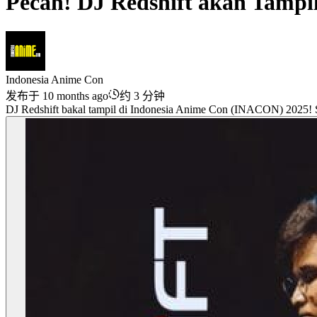
Pecah! DJ Redshift akan Tampi
Indonesia Anime Con
发布于 10 months ago
约 3 分钟
DJ Redshift bakal tampil di Indonesia Anime Con (INACON) 2025! S