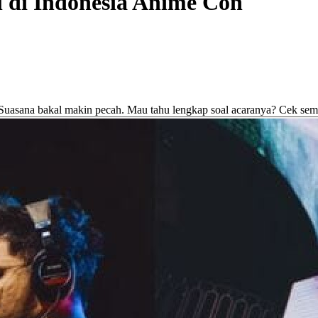
l di Indonesia Anime Con
uasana bakal makin pecah. Mau tahu lengkap soal acaranya? Cek semua