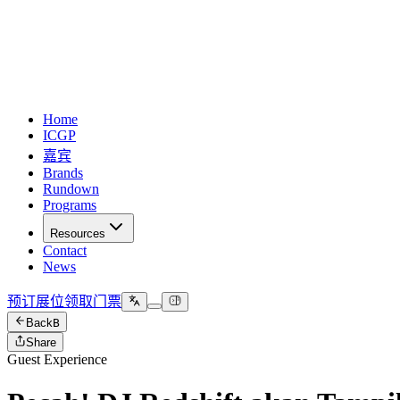
Home
ICGP
嘉宾
Brands
Rundown
Programs
Resources
Contact
News
预订展位
领取门票
Back
B
Share
Guest Experience