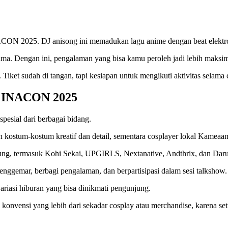
N 2025. DJ anisong ini memadukan lagu anime dengan beat elektron
ama. Dengan ini, pengalaman yang bisa kamu peroleh jadi lebih maksi
 Tiket sudah di tangan, tapi kesiapan untuk mengikuti aktivitas selama d
di INACON 2025
esial dari berbagai bidang.
an kostum-kostum kreatif dan detail, sementara cosplayer lokal Kame
ung, termasuk Kohi Sekai, UPGIRLS, Nextanative, Andthrix, dan Dar
enggemar, berbagi pengalaman, dan berpartisipasi dalam sesi talkshow
ariasi hiburan yang bisa dinikmati pengunjung.
nvensi yang lebih dari sekadar cosplay atau merchandise, karena set