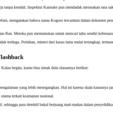
erja tanpa kendali. Inspektur Kansuke pun mendadak merasakan rasa sak
if Wani, mengatakan bahwa nama Kogoro tercantum dalam dokumen pen
dan Ran. Mereka pun memutuskan untuk mencari tahu sendiri kebenara
dak terduga. Perlahan, misteri dari kasus lama mulai terungkap, terma
Flashback
alau begitu, kamu bisa simak dulu ulasannya berikut:
 pengalaman yang lebih menegangkan. Hal ini karena skala kasusnya jau
utama terkait keamanan nasional.
, sehingga para detektif bakal berjuang mati-matian dalam penyelidika