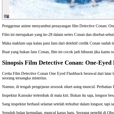
Penggemar anime menyambut penayangan film Detective Conan: One
Film ini merupakan yang ke-28 dalam series Conan dan disebut-sebut
Maka maklum saja kalau para fans dari detektif cerdik Conan sudah t
Buat yang bukan fans Conan, film ini cocok jadi hiburan jika kamu su
Sinopsis Film Detective Conan: One-Eyed
Cerita Film Detective Conan One Eyed Flashback berawal dari latar l
seorang tersangka misterius.
Namun, di tengah pengejaran sesosok siluet asing muncul. Perhatia
Inspektur Kansuke tertembak di mata kiri. Bukan itu saja, longsor bes
Sang inspektur berhasil selamat setelah terkubur dalam longsor, tapi i
Sepuluh bulan kemudian, muncul kasus baru. Seorang peneliti di Obs