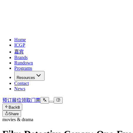
Home
ICGP
嘉宾
Brands
Rundown
Programs
Resources
Contact
News
预订展位
领取门票
Back
B
Share
movies & drama