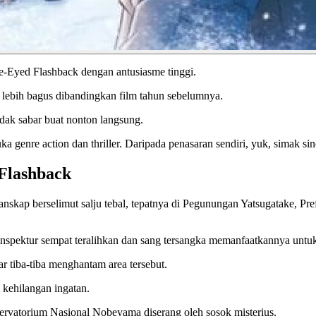
-Eyed Flashback dengan antusiasme tinggi.
 lebih bagus dibandingkan film tahun sebelumnya.
idak sabar buat nonton langsung.
ka genre action dan thriller. Daripada penasaran sendiri, yuk, simak si
 Flashback
anskap berselimut salju tebal, tepatnya di Pegunungan Yatsugatake, P
n Inspektur sempat teralihkan dan sang tersangka memanfaatkannya un
ar tiba-tiba menghantam area tersebut.
a kehilangan ingatan.
ervatorium Nasional Nobeyama diserang oleh sosok misterius.