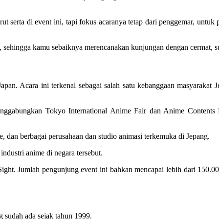
rut serta di event ini, tapi fokus acaranya tetap dari penggemar, unt
beda, sehingga kamu sebaiknya merencanakan kunjungan dengan cermat
eJapan. Acara ini terkenal sebagai salah satu kebanggaan masyaraka
menggabungkan Tokyo International Anime Fair dan Anime Contents E
 dan berbagai perusahaan dan studio animasi terkemuka di Jepang.
ndustri anime di negara tersebut.
 Sight. Jumlah pengunjung event ini bahkan mencapai lebih dari 150.0
g sudah ada sejak tahun 1999.