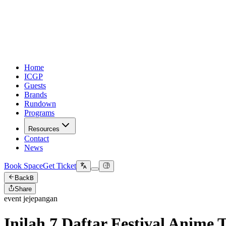
Home
ICGP
Guests
Brands
Rundown
Programs
Resources
Contact
News
Book Space
Get Ticket
Back
B
Share
event jejepangan
Inilah 7 Daftar Festival Anime 