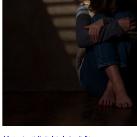
Daftar Lagu Jepang Sedih, Bikin Galau dan Banjir Air Mata!