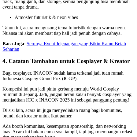
track, ruang ganti, dan storage, semua pengunjung bisa menikmati
event tanpa drama.
Atmosfer futuristik & neon vibes
Tahun ini, acara mengusung tema futuristik dengan warna neon.
Nuansa ini akan membuat tiap hall jadi penuh dengan cahaya.
Baca Juga
:
Serunya Event Jejepangan yang Bikin Kamu Betah
Seharian
4. Catatan Tambahan untuk Cosplayer & Kreator
Bagi cosplayer, INACON sudah lama terkenal jadi tuan rumah
Indonesia Cosplay Grand Prix (ICGP).
Kompetisi ini pun jadi pintu gerbang menuju World Cosplay
Summit di Jepang. Jadi, jangan heran kalau banyak cosplayer yang
menjadikan ICC x INACON 2025 ini sebagai panggung penting!
Di sisi lain, acara ini juga menyediakan ruang bagi komunitas,
brand, dan kreator untuk ikut pamer.
Ada booth komunitas, kesempatan sponsorship, dan networking
luas. Acara ini bukan cuma soal tampil, tapi juga membangun relasi