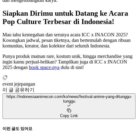
dan mengembangkan karya.
Siapkan Dirimu untuk Datang ke Acara
Pop Culture Terbesar di Indonesia!
Mau tahu kemegahan dan serunya acara ICC x INACON 2025?
Kosongkan jadwal, pesan tiketnya, dan bertemulah dengan ribuan
komunitas, kreator, dan kolektor dari seluruh Indonesia.
Punya produk mainan rare, kostum unik, hingga merchandise yang
ingin kamu perjual-belikan? Tampilkan juga di ICC x INACON
2025 dengan
book space-nya
dulu di sini!
event jejepangan
이 글 공유하기
https://indonesiaanimecon.com/ko/news/festival-anime-yang-ditunggu-
tunggu
Copy Link
이런 글도 있어요