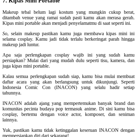
7. Kipas Mini Portable
Makeup tebal belum lagi kostum yang mungkin cukup berat,
ditambah venue yang ramai sudah pasti kamu akan merasa gerah.
Kipas mini portable akan menjadi penyelamatmu di saat seperti ini.
So
, selain makeup pastikan kamu juga membawa kipas mini ini
selama cosplay. Kamu jadi tidak terlalu berkeringat parah hingga
makeup jadi luntur.
Apa saja perlengkapan cosplay wajib ini yang sudah kamu
persiapkan? Mulai dari yang mudah dulu seperti tisu, kamera, dan
juga kipas mini portable.
Kalau semua perlengkapan sudah siap, kamu bisa mulai membuat
daftar acara yang akan berlangsung untuk dikunjungi. Seperti
Indonesia Comic Con (INACON) yang selalu hadir setiap
tahunnya.
INACON adalah ajang yang mempertemukan banyak brand dan
komunitas pecinta budaya pop termasuk anime. Di sini kamu bisa
cosplay, bertemu dengan voice actor, komposer, dan seniman
lainnya.
Yuk, pastikan kamu tidak ketinggalan keseruan INACON dengan
mempersiapkan diri dari sekarang!