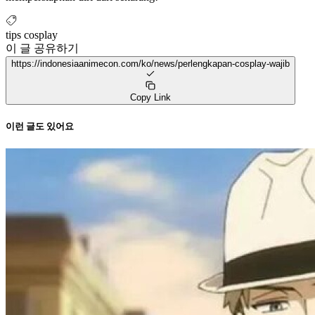
tips cosplay
이 글 공유하기
https://indonesiaanimecon.com/ko/news/perlengkapan-cosplay-wajib
Copy Link
이런 글도 있어요