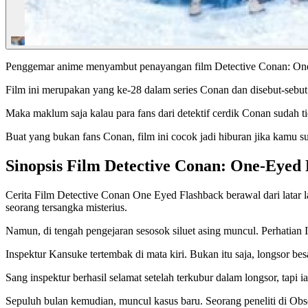
Penggemar anime menyambut penayangan film Detective Conan: One
Film ini merupakan yang ke-28 dalam series Conan dan disebut-sebut
Maka maklum saja kalau para fans dari detektif cerdik Conan sudah t
Buat yang bukan fans Conan, film ini cocok jadi hiburan jika kamu su
Sinopsis Film Detective Conan: One-Eyed
Cerita Film Detective Conan One Eyed Flashback berawal dari latar l
seorang tersangka misterius.
Namun, di tengah pengejaran sesosok siluet asing muncul. Perhatia
Inspektur Kansuke tertembak di mata kiri. Bukan itu saja, longsor bes
Sang inspektur berhasil selamat setelah terkubur dalam longsor, tapi i
Sepuluh bulan kemudian, muncul kasus baru. Seorang peneliti di Obs