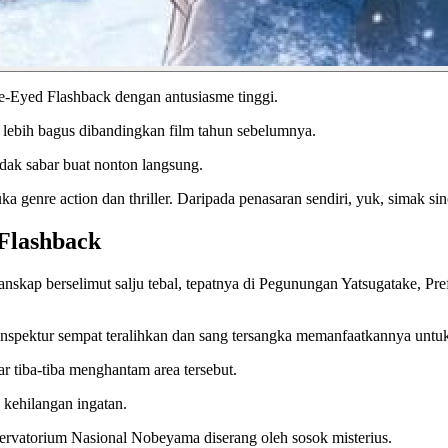
-Eyed Flashback dengan antusiasme tinggi.
 lebih bagus dibandingkan film tahun sebelumnya.
idak sabar buat nonton langsung.
ka genre action dan thriller. Daripada penasaran sendiri, yuk, simak si
 Flashback
anskap berselimut salju tebal, tepatnya di Pegunungan Yatsugatake, P
n Inspektur sempat teralihkan dan sang tersangka memanfaatkannya un
ar tiba-tiba menghantam area tersebut.
a kehilangan ingatan.
ervatorium Nasional Nobeyama diserang oleh sosok misterius.