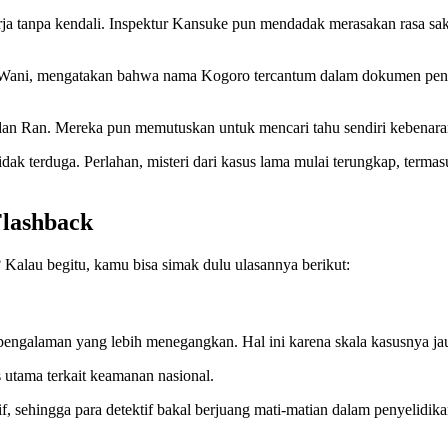
erja tanpa kendali. Inspektur Kansuke pun mendadak merasakan rasa sak
if Wani, mengatakan bahwa nama Kogoro tercantum dalam dokumen pen
dan Ran. Mereka pun memutuskan untuk mencari tahu sendiri kebenara
dak terduga. Perlahan, misteri dari kasus lama mulai terungkap, terma
Flashback
alau begitu, kamu bisa simak dulu ulasannya berikut:
 pengalaman yang lebih menegangkan. Hal ini karena skala kasusnya jau
utama terkait keamanan nasional.
, sehingga para detektif bakal berjuang mati-matian dalam penyelidika