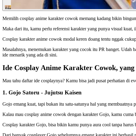
Memilih cosplay anime karakter cowok memang kadang bikin bingung. D
Maka dari itu, kamu perlu referensi karakter yang punya visual kuat,
Cosplay karakter anime cowok modal keren doang tentu nggak cukup.
Masalahnya, menemukan karakter yang cocok itu PR banget. Udah bany
ide menarik yang ada di sini.
Ide Cosplay Anime Karakter Cowok, yang 
Mau tahu daftar ide cosplaynya? Kamu bisa jadi pusat perhatian di eve
1. Gojo Satoru - Jujutsu Kaisen
Gojo emang kuat, tapi bukan itu satu-satunya hal yang membuatnya po
Kalau mau cosplay anime cowok dengan karakter Gojo, kamu cuma but
Cosplay karakter Gojo, bisa bikin kamu punya aura cool tanpa harus 
Dari banyak cosplayer Gojo sebelumnya emang karakter ini berhasil