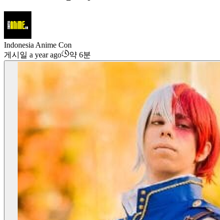
Indonesia Anime Con
게시일 a year ago
약 6분