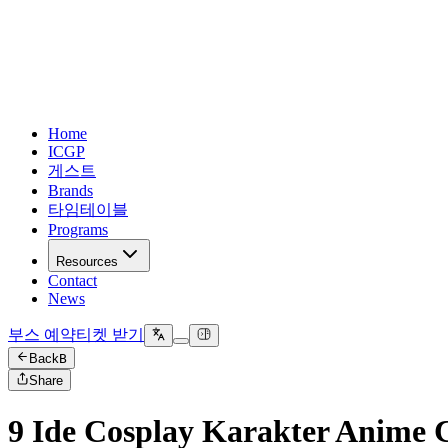
Home
ICGP
게스트
Brands
타임테이블
Programs
Resources
Contact
News
부스 예약
티켓 받기
Back
B
Share
9 Ide Cosplay Karakter Anime 