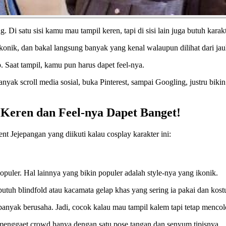
i satu sisi kamu mau tampil keren, tapi di sisi lain juga butuh kara
 ikonik, dan bakal langsung banyak yang kenal walaupun dilihat dari ja
 Saat tampil, kamu pun harus dapet feel-nya.
ak scroll media sosial, buka Pinterest, sampai Googling, justru biki
Keren dan Feel-nya Dapet Banget!
nt Jejepangan yang diikuti kalau cosplay karakter ini:
puler. Hal lainnya yang bikin populer adalah style-nya yang ikonik.
uh blindfold atau kacamata gelap khas yang sering ia pakai dan kost
banyak berusaha. Jadi, cocok kalau mau tampil kalem tapi tetap mencol
 menggaet crowd hanya dengan satu pose tangan dan senyum tipisnya.