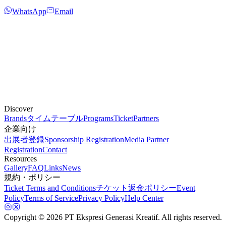
WhatsApp
Email
Discover
Brands
タイムテーブル
Programs
Ticket
Partners
企業向け
出展者登録
Sponsorship Registration
Media Partner
Registration
Contact
Resources
Gallery
FAQ
Links
News
規約・ポリシー
Ticket Terms and Conditions
チケット返金ポリシー
Event
Policy
Terms of Service
Privacy Policy
Help Center
Copyright
© 2026 PT Ekspresi Generasi Kreatif. All rights reserved.